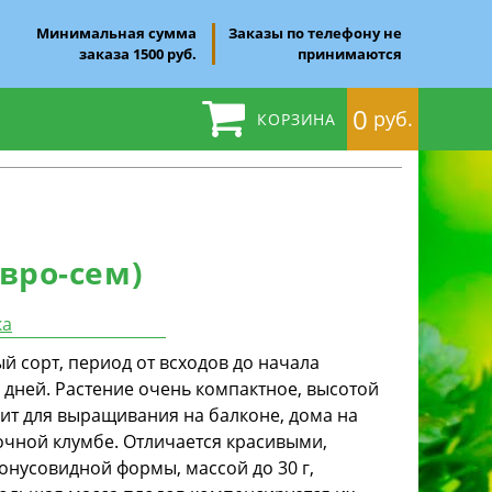
Минимальная сумма
Заказы по телефону не
заказа 1500 руб.
принимаются
0
руб.
КОРЗИНА
Евро-сем)
ка
 сорт, период от всходов до начала
 дней. Растение очень компактное, высотой
дит для выращивания на балконе, дома на
очной клумбе. Отличается красивыми,
нусовидной формы, массой до 30 г,