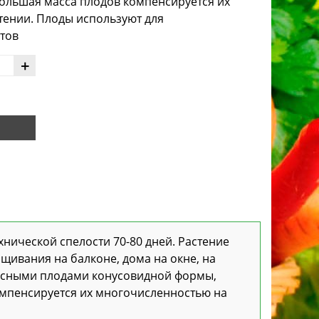
ольшая масса плодов компенсируется их
тении. Плоды используют для
тов
+
хнической спелости 70-80 дней. Растение
щивания на балконе, дома на окне, на
расными плодами конусовидной формы,
омпенсируется их многочисленностью на