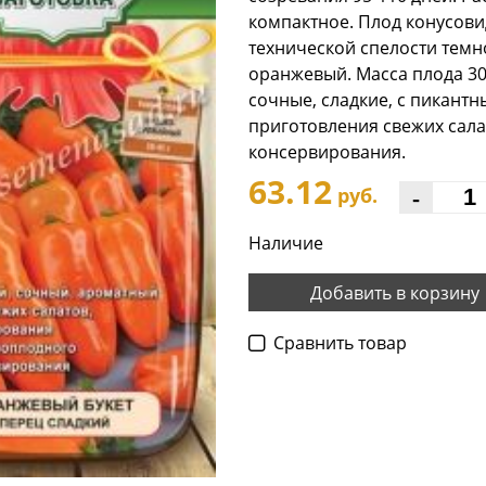
компактное. Плод конусови
технической спелости темно
оранжевый. Масса плода 30-
сочные, сладкие, с пикант
приготовления свежих сал
консервирования.
63.12
-
руб.
Наличие
Добавить в корзину
Cравнить товар