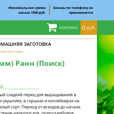
Минимальная сумма
Заказы по телефону не
заказа 1500 руб.
принимаются
0
руб.
КОРЗИНА
 ДОМАШНЯЯ ЗАГОТОВКА
шняя заготовка
мм) Ранн (Поиск)
ка
й сладкий перец для выращивания в
х укрытиях, в горшках и контейнерах на
елый сорт. Период от всходов до начала
астение низкорослое, полуштамбовое,