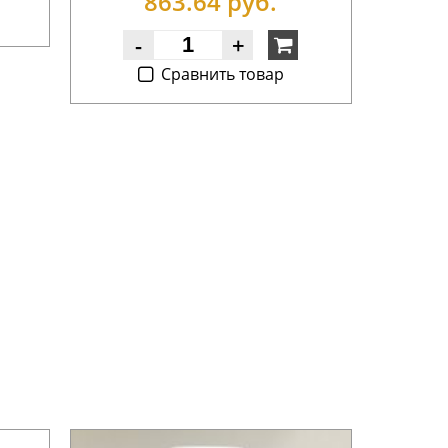
863.64 руб.
-
+
Cравнить товар