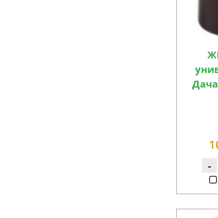
Ж
уни
Дачаt
1
-