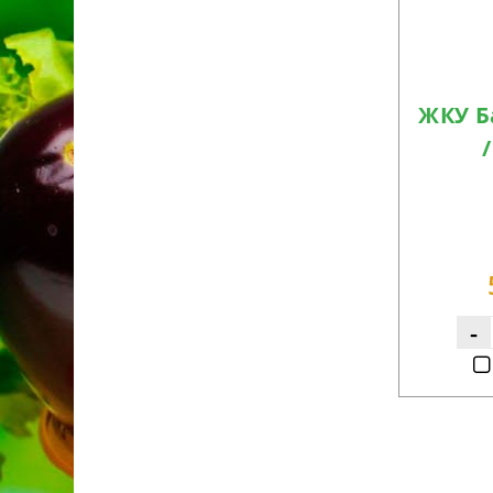
ЖКУ Б
-