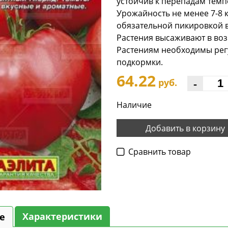
устойчив к перепадам темп
Урожайность не менее 7-8 к
обязательной пикировкой в
Растения высаживают в возр
Растениям необходимы рег
подкормки.
64.22
-
руб.
Наличие
Добавить в корзину
Cравнить товар
Характеристики
е