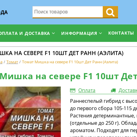
ОДА
КОНТАКТЫ
ОПЛАТА И ДОСТАВКА
ИНФОРМАЦИЯ
КА НА СЕВЕРЕ F1 10ШТ ДЕТ РАНН (АЭЛИТА)
на
Томат
Томат Мишка на севере F1 10шт Дет Ранн (Аэлита)
Мишка на севере F1 10шт Дет
Оплата
Достав
Раннеспелый гибрид с высо
до первого сбора 105-115 д
Растения детерминантные, в
(отдельные до 250 г). Обл
ароматом. Подходят для пе