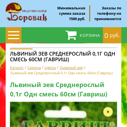
Минимальная
Заказы по
сумма заказа
телефону не
1500 руб.
принимаются
0
руб.
КОРЗИНА
ЛЬВИНЫЙ ЗЕВ СРЕДНЕРОСЛЫЙ 0,1Г ОДН
СМЕСЬ 60СМ (ГАВРИШ)
Каталог
Семена
Цветы
Львиный зев
Львиный зев Среднерослый 0,1г Одн смесь 60см (Гавриш)
Львиный зев Среднерослый
0,1г Одн смесь 60см (Гавриш)