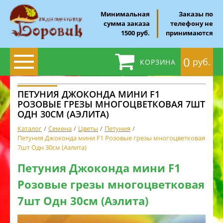
Минимальная
Заказы по
сумма заказа
телефону не
1500 руб.
принимаются
0
руб.
КОРЗИНА
ПЕТУНИЯ ДЖОКОНДА МИНИ F1
РОЗОВЫЕ ГРЕЗЫ МНОГОЦВЕТКОВАЯ 7ШТ
ОДН 30СМ (АЭЛИТА)
Каталог
Семена
Цветы
Петуния
Петуния Джоконда мини F1 Розовые грезы многоцветковая
7шт Одн 30см (Аэлита)
Петуния Джоконда мини F1
Розовые грезы многоцветковая
7шт Одн 30см (Аэлита)