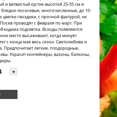
 и ветвистый кустик высотой 25-35 см и
и бледно-лососевые, многочисленные, до 10-
а цветки гвоздики, с прочной фактурой, не
 Посев проводят с февраля по март. При
обходима подсветка. Всходы появляются
нное место высаживают, когда минует
ет с конца мая весь сезон. Светолюбива и
а. Предпочитает легкие, плодородные,
вы. Украсит контейнеры, вазоны, балконы,
дюры.
+
у