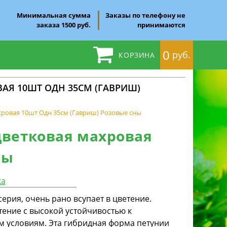
Минимальная сумма
Заказы по телефону не
заказа 1500 руб.
принимаются
0
руб.
КОРЗИНА
АЯ 10ШТ ОДН 35СМ (ГАВРИШ)
ровая 10шт Одн 35см (Гавриш) Розовые сны
цветковая махровая
ны
ка
ерия, очень рано всупает в цветение.
ение с высокой устойчивостью к
 условиям. Эта гибридная форма петунии