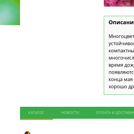
Описани
Многоцвет
устойчиво
компактный
многочисле
время дож
появляются
конца мая 
хорошо др
КАТАЛОГ
НОВОСТИ
ОПЛАТА И ДОСТАВК