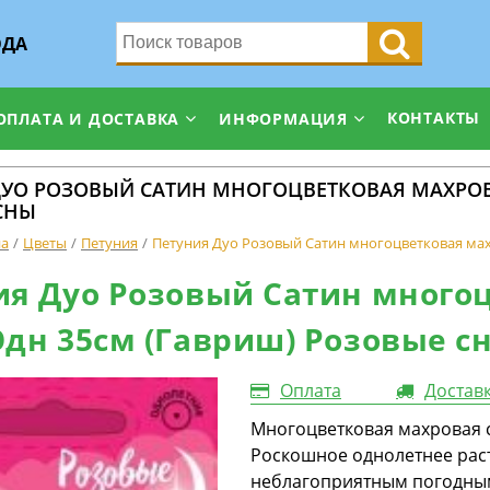
ОДА
КОНТАКТЫ
ОПЛАТА И ДОСТАВКА
ИНФОРМАЦИЯ
ДУО РОЗОВЫЙ САТИН МНОГОЦВЕТКОВАЯ МАХРОВ
СНЫ
на
Цветы
Петуния
Петуния Дуо Розовый Сатин многоцветковая мах
ия Дуо Розовый Сатин много
Одн 35см (Гавриш) Розовые с
Оплата
Достав
Многоцветковая махровая с
Роскошное однолетнее раст
неблагоприятным погодным