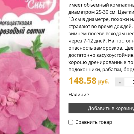
имеет объемный компактный
диаметром 25-30 см. Цветк
13 см в диаметре, похожи н
страдают во время дождей.
зимнем посеве всходам не
через 7-12 дней. На постоя
опасность заморозков. Цвет
достаточно засухоустойчив
хорошо дренированные поч
подоконники, рабатки, бор
148.58
-
руб.
Наличие
Добавить в корзин
Cравнить товар