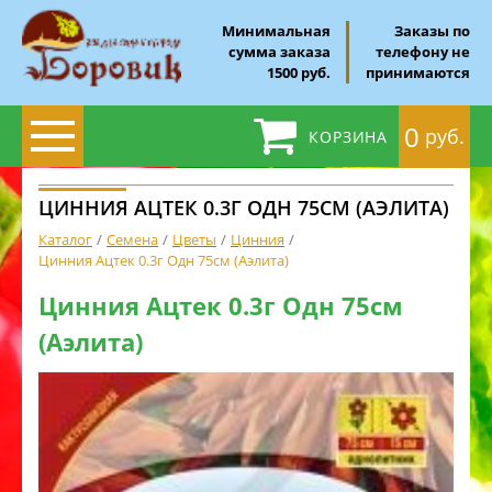
Минимальная
Заказы по
сумма заказа
телефону не
1500 руб.
принимаются
0
руб.
КОРЗИНА
ЦИННИЯ АЦТЕК 0.3Г ОДН 75СМ (АЭЛИТА)
Каталог
Семена
Цветы
Цинния
Цинния Ацтек 0.3г Одн 75см (Аэлита)
Цинния Ацтек 0.3г Одн 75см
(Аэлита)