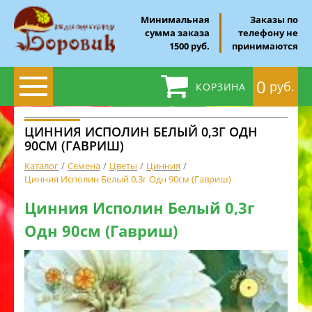
Минимальная
Заказы по
сумма заказа
телефону не
1500 руб.
принимаются
0
руб.
КОРЗИНА
ЦИННИЯ ИСПОЛИН БЕЛЫЙ 0,3Г ОДН
90СМ (ГАВРИШ)
Каталог
Семена
Цветы
Цинния
Цинния Исполин Белый 0,3г Одн 90см (Гавриш)
Цинния Исполин Белый 0,3г
Одн 90см (Гавриш)