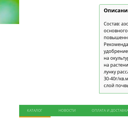
Описани
Состав: а
основного
повышенны
Рекоменда
удобрение
на окульту
на растен
лунку расс
30-40г/кв
слой почв
КАТАЛОГ
НОВОСТИ
ОПЛАТА И ДОСТАВК