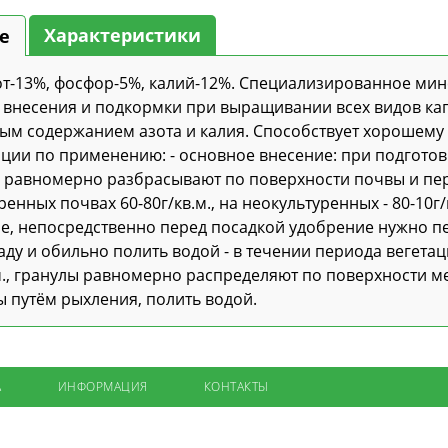
Характеристики
е
зот-13%, фосфор-5%, калий-12%. Специализированное ми
 внесения и подкормки при выращивании всех видов кап
м содержанием азота и калия. Способствует хорошему 
ции по применению: - основное внесение: при подготов
 равномерно разбрасывают по поверхности почвы и пе
ренных почвах 60-80г/кв.м., на неокультуренных - 80-10г/
ие, непосредственно перед посадкой удобрение нужно пе
аду и обильно полить водой - в течении периода вегета
.м., гранулы равномерно распределяют по поверхности м
ы путём рыхления, полить водой.
А
ИНФОРМАЦИЯ
КОНТАКТЫ