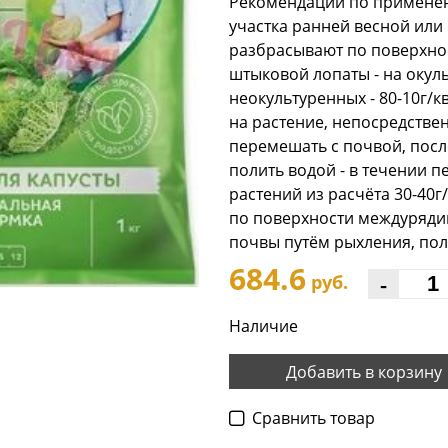
Рекомендации по применени
участка ранней весной ил
разбрасывают по поверхно
штыковой лопаты - на окуль
неокультуренных - 80-10г/кв
на растение, непосредстве
перемешать с почвой, после
полить водой - в течении 
растений из расчёта 30-40
по поверхности междурядий
почвы путём рыхления, пол
684.6
-
руб.
Наличие
Добавить в корзину
Cравнить товар