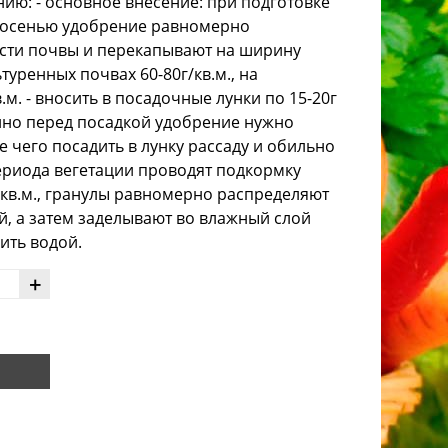
ю: - основное внесение: при подготовке
и осенью удобрение равномерно
сти почвы и перекапывают на ширину
туренных почвах 60-80г/кв.м., на
.м. - вносить в посадочные лунки по 15-20г
нно перед посадкой удобрение нужно
 чего посадить в лунку рассаду и обильно
периода вегетации проводят подкормку
г/кв.м., гранулы равномерно распределяют
, а затем заделывают во влажный слой
ить водой.
+