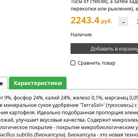
10см от стебля), а затем з
перекопки или рыхления), е
2243.4
-
руб.
Наличие
Добавить в корзин
Cравнить товар
Характеристики
е
от 9%, фосфор 24%, калий 24%, железо 0,1%, марганец 0,05
 минеральное сухое удобрение 'TerraSol+' (тукосмесь) 
ия картофеля. Идеально подобранная пропорция элемен
рожай, улучшает вкусовые качества. Содержит микроэлем
логическое покрытие - покрытие микробиологическим 
acillus subtilis (биокапсула). Биокапсула - это новая те