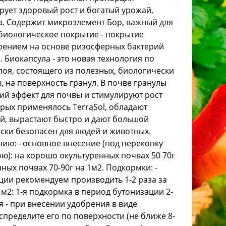
рует здоровый рост и богатый урожай,
а. Содержит микроэлемент Бор, важный для
биологическое покрытие - покрытие
ением на основе ризосферных бактерий
а). Биокапсула - это новая технология по
оя, состоящего из полезных, биологически
 на поверхность гранул. В почве гранулы
й эффект для почвы и стимулируют рост
орых применялось TerraSol, обладают
й, вырастают быстро и дают большой
ски безопасен для людей и животных.
ю: - основное внесение (под перекопку
ою): на хорошо окультуренных почвах 50 70г
нных почвах 70-90г на 1м2. Подкормки: -
ции рекомендуем производить 1-2 раза за
 1м2: 1-я подкормка в период бутонизации 2-
я - при внесении удобрения в виде
пределите его по поверхности (не ближе 8-