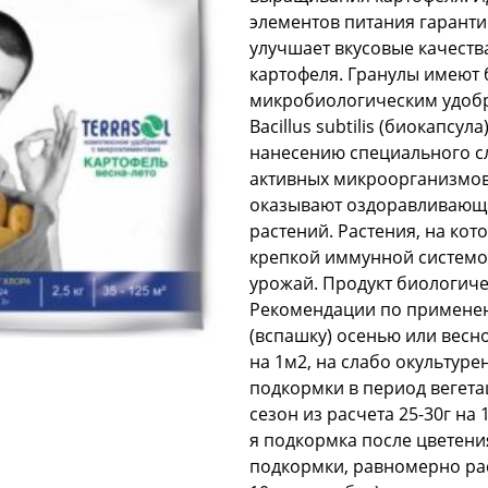
элементов питания гаранти
улучшает вкусовые качеств
картофеля. Гранулы имеют 
микробиологическим удобр
Bacillus subtilis (биокапсул
нанесению специального сл
активных микроорганизмов,
оказывают оздоравливающи
растений. Растения, на кот
крепкой иммунной системо
урожай. Продукт биологиче
Рекомендации по применени
(вспашку) осенью или весн
на 1м2, на слабо окультуре
подкормки в период вегета
сезон из расчета 25-30г на
я подкормка после цветени
подкормки, равномерно рас