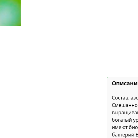
Описани
Состав: аз
Смешанное
выращиван
богатый у
имеют био
бактерий B