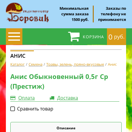
Минимальная
Заказы по
сумма заказа
телефону не
1500 руб.
принимаются
0
руб.
КОРЗИНА
АНИС
Каталог
Семена
Травы, зелень, пряно-вкусовые
Анис
Анис Обыкновенный 0,5г Ср
(Престиж)
Оплата
Доставка
Cравнить товар
Описание