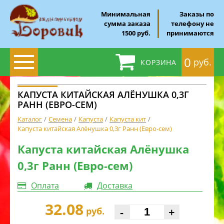
Минимальная
Заказы по
сумма заказа
телефону не
1500 руб.
принимаются
0
руб.
КОРЗИНА
КАПУСТА КИТАЙСКАЯ АЛЁНУШКА 0,3Г
РАНН (ЕВРО-СЕМ)
Каталог
Семена
Капуста
Капуста кит
Капуста китайская Алёнушка 0,3г Ранн (Евро-сем)
Капуста китайская Алёнушка
0,3г Ранн (Евро-сем)
Оплата
Доставка
32.08
-
+
руб.