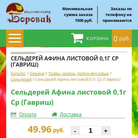
Минимальная
Заказы по
сумма заказа
телефону не
1500 руб.
принимаются
0
руб.
КОРЗИНА
СЕЛЬДЕРЕЙ АФИНА ЛИСТОВОЙ 0,1Г СР
(ГАВРИШ)
Каталог
Семена
Травы, зелень, пряно-вкусовые
Сельдерей
Сельдерей Афина листовой 0,1г Ср (Гавриш)
Сельдерей Афина листовой 0,1г
Ср (Гавриш)
Оплата
Доставка
49.96
-
+
руб.