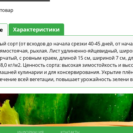
 товар
Характеристики
е
й сорт (от всходов до начала срезки 40-45 дней, от нача
рямостоячая, рыхлая. Лист удлиненно-яйцевидный, широк
рчатый, с ровным краем, длиной 15 см, шириной 7 см, д
-8,0 кг/м2. Ценность сорта: высокая зимостойкость и вы
омашней кулинарии и для консервирования. Укрытие плё
ечение всей вегетации, повышает урожайность зелени в 
А
ИНФОРМАЦИЯ
КОНТАКТЫ