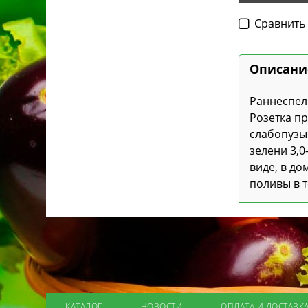
Cравнить
Описани
Раннеспелы
Розетка п
слабопузы
зелени 3,0
виде, в д
поливы в т
КАТАЛОГ
НОВОСТИ
ОПЛАТА И ДОСТАВК