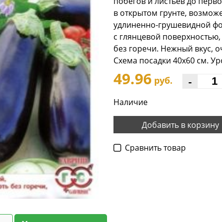
побегов и листьев до перв
в открытом грунте, возмож
удлиненно-грушевидной фор
с глянцевой поверхностью, 
без горечи. Нежный вкус, о
Схема посадки 40х60 см. Ур
49.96
-
руб.
Наличие
Добавить в корзину
Cравнить товар