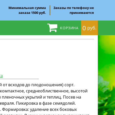
Минимальная сумма
Заказы по телефону не
заказа 1500 руб.
принимаются
0
руб.
КОРЗИНА
ка
й от всходов до плодоношения) сорт.
 компактное, среднеоблиственное, высотой
ля пленочных укрытий и теплиц. Посев на
февраля. Пикировка в фазе семядолей.
. Формировка: удаление всех боковых