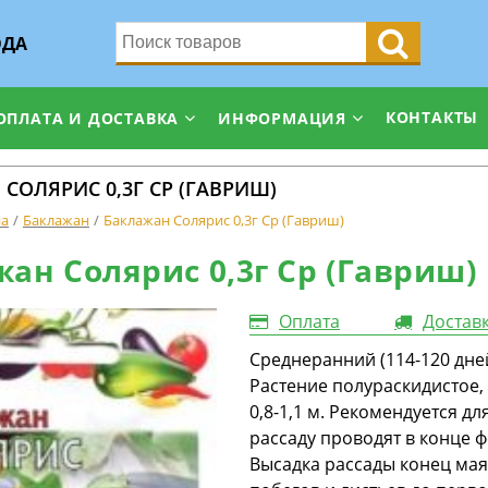
ОДА
КОНТАКТЫ
ОПЛАТА И ДОСТАВКА
ИНФОРМАЦИЯ
СОЛЯРИС 0,3Г СР (ГАВРИШ)
на
Баклажан
Баклажан Солярис 0,3г Ср (Гавриш)
ан Солярис 0,3г Ср (Гавриш)
Оплата
Достав
Среднеранний (114-120 дне
Растение полураскидистое,
0,8-1,1 м. Рекомендуется д
рассаду проводят в конце 
Высадка рассады конец мая