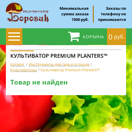
Минимальная
Заказы по
сумма заказа
телефону не
1500 руб.
принимаются
0
руб.
КОРЗИНА
КУЛЬТИВАТОР PREMIUM PLANTERS™
Каталог
Инструменты для сада и огорода
Культиваторы
Культиватор Premium Planters™
Товар не найден