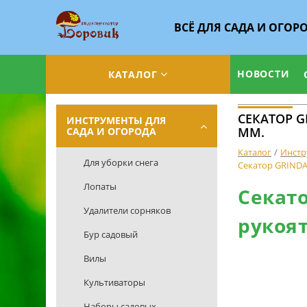
ВСЁ ДЛЯ САДА И ОГОР
НОВОСТИ
КАТАЛОГ
СЕКАТОР G
ИНСТРУМЕНТЫ ДЛЯ
ММ.
САДА И ОГОРОДА
Каталог
Инстр
Для уборки снега
Секатор GRINDA
Лопаты
Секат
Удалители сорняков
рукоят
Бур садовый
Вилы
Культиваторы
Наборы садовых