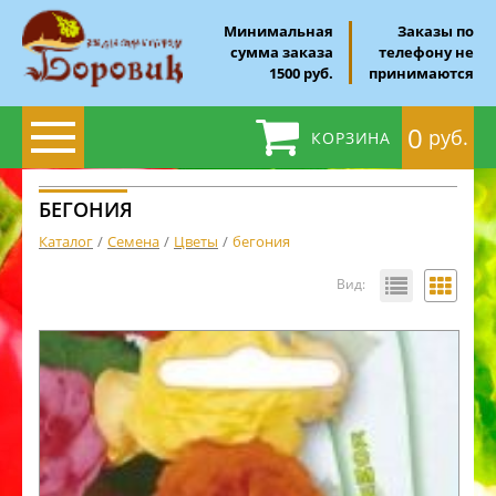
Минимальная
Заказы по
сумма заказа
телефону не
1500 руб.
принимаются
0
руб.
КОРЗИНА
БЕГОНИЯ
Каталог
Семена
Цветы
бегония
Вид: