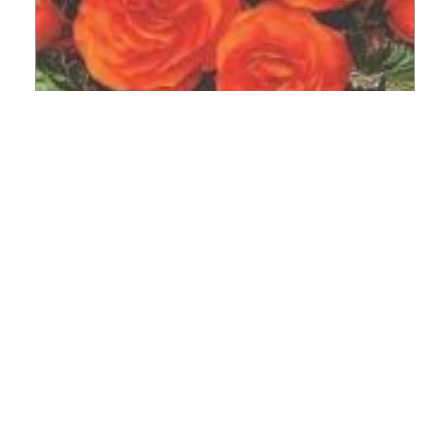
Бегония Нон-Стоп Оранжевая
F1 клубневая махровая 4шт
Комн 25см (Гавриш)
Наличие
Подробнее
122.92 руб.
-
+