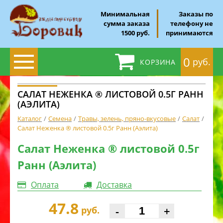
Минимальная
Заказы по
сумма заказа
телефону не
1500 руб.
принимаются
0
руб.
КОРЗИНА
САЛАТ НЕЖЕНКА ® ЛИСТОВОЙ 0.5Г РАНН
(АЭЛИТА)
Каталог
Семена
Травы, зелень, пряно-вкусовые
Салат
Салат Неженка ® листовой 0.5г Ранн (Аэлита)
Салат Неженка ® листовой 0.5г
Ранн (Аэлита)
Оплата
Доставка
47.8
-
+
руб.