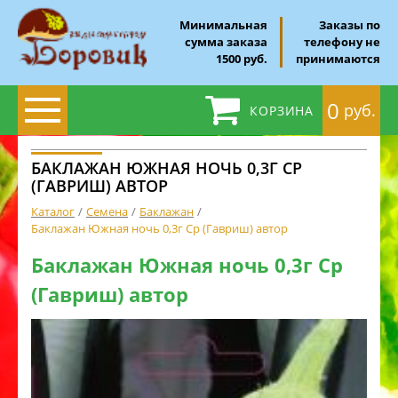
Минимальная
Заказы по
сумма заказа
телефону не
1500 руб.
принимаются
0
руб.
КОРЗИНА
БАКЛАЖАН ЮЖНАЯ НОЧЬ 0,3Г СР
(ГАВРИШ) АВТОР
Каталог
Семена
Баклажан
Баклажан Южная ночь 0,3г Ср (Гавриш) автор
Баклажан Южная ночь 0,3г Ср
(Гавриш) автор